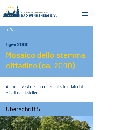
< Back
1 gen 2000
Mosaico dello stemma
cittadino (ca. 2000)
A nord-ovest del parco termale, tra il labirinto 
e la ritina di Steller.
Überschrift 5