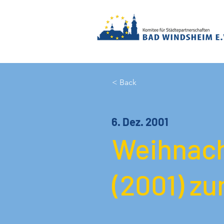
< Back
6. Dez. 2001
Weihnach
(2001) zu