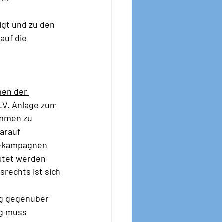
igt und zu den 
uf die 
men der 
.V. Anlage zum 
ommen zu 
arauf 
bekampagnen 
stet werden 
rechts ist sich 
ng gegenüber 
g muss 