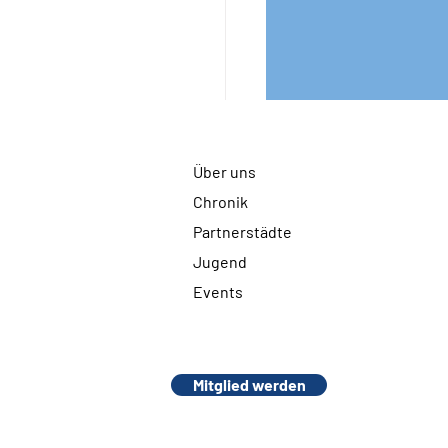
Über uns
Chronik
Partnerstädte
Jugend
Events
ustausch in
nerstädte (Musikprojekte
Mitglied werden
junge Erwachsene)