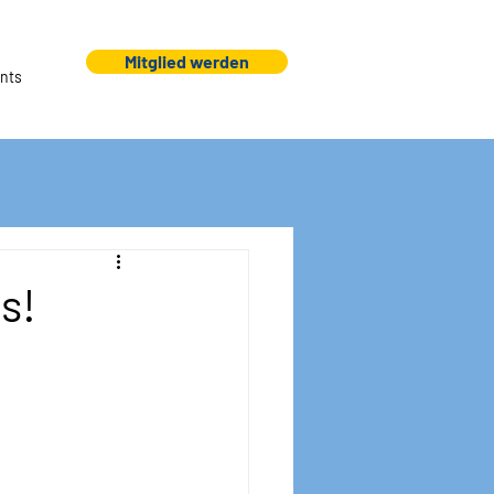
Mitglied werden
nts
s!