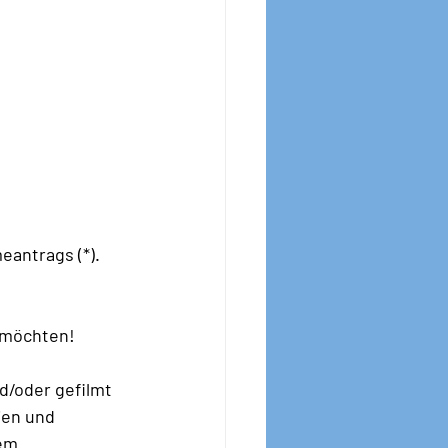
antrags (*). 
 möchten! 
d/oder gefilmt 
ien und 
em 