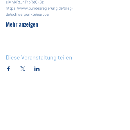
si=inKRt_n1YbRdQkGz
https://www.bundesregierung.de/breg-
de/schwerpunkte/europa
Mehr anzeigen
Diese Veranstaltung teilen
Wir planen so viele spannende Dinge,
sei der Erste, der davon erfährt!