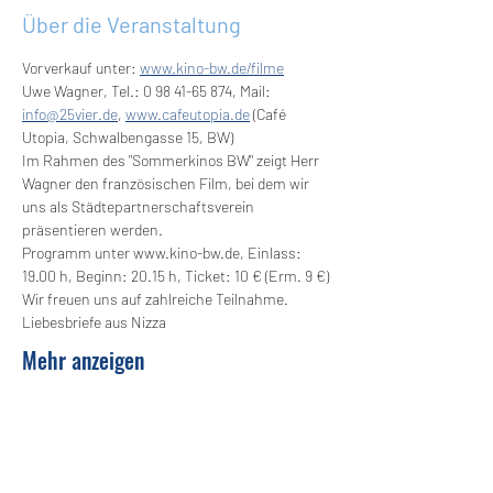
Über die Veranstaltung
Vorverkauf unter: 
www.kino-bw.de/filme
Uwe Wagner, Tel.: 0 98 41-65 874, Mail: 
info@25vier.de
, 
www.cafeutopia.de
 (Café 
Utopia, Schwalbengasse 15, BW)
Im Rahmen des "Sommerkinos BW" zeigt Herr 
Wagner den französischen Film, bei dem wir 
uns als Städtepartnerschaftsverein 
präsentieren werden.
Programm unter www.kino-bw.de, Einlass: 
19.00 h, Beginn: 20.15 h, Ticket: 10 € (Erm. 9 €)
Wir freuen uns auf zahlreiche Teilnahme.
Liebesbriefe aus Nizza 
Mehr anzeigen
Diese Veranstaltung teilen