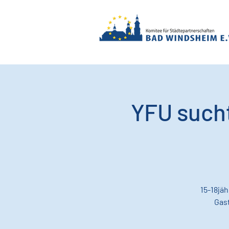
YFU sucht
15-18jä
Gast