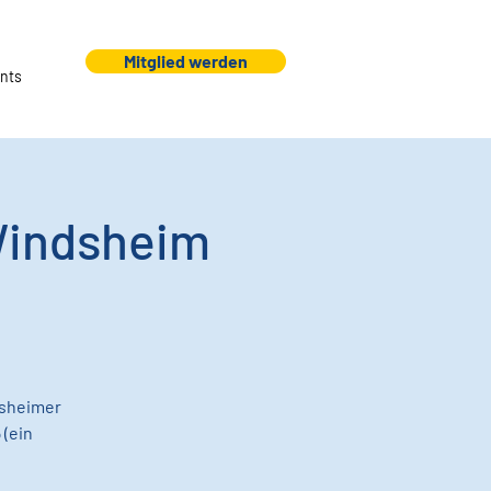
Mitglied werden
nts
Windsheim
dsheimer
 (ein