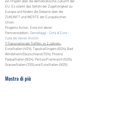
ein Projekt über die demokratische Zukunft der 
EU. Es stärkt das Gefühl der Zugehörigkeit zu 
Europa und fördert die Debatte über die 
ZUKUNFT und WERTE der Europäischen 
Union. 
Progetto Action, Este mit deren 
Partnerstädten: 
Gemellaggi - Città di Este - 
Culla dei Veneti Antichi
7 Transnationale Treffen, in 2 Jahren:
Este/Italien (4/24), Tapolca/Ungarn (6/24), Bad 
Windsheim/Deutschland (7/24), Provinz 
Padua/Italien (9/24), Pertuis/Frankreich (5/25), 
Granze/Italien (7/25) und Este/Italien (9/25)
Mostra di più
Condividi questo evento