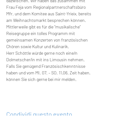
dazwischen. Wir haben das zusammen mit 
Frau Feja vom Regionalpartnerschaftsbüro 
Mfr. und dem Komitee aus Saint-Yrieix, bereits 
am Weihnachtsmarkt besprechen können. 
Mittlerweile gibt es für die "musikalische“ 
Reisegruppe ein tolles Programm mit 
gemeinsamen Konzerten von französischen 
Chören sowie Kultur und Kulinarik.
Herr Schöttle würde gerne noch eine/n 
Dolmetscher/in mit ins Limousin nehmen. 
Falls Sie genügend Französischkenntnisse 
haben und vom MI, 07. – SO, 11.06. Zeit haben, 
können Sie sich gerne bei mir melden.
Condividi questo evento