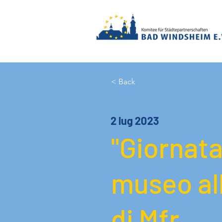
< Back
2 lug 2023
"Giornata
museo all
di Mfr.