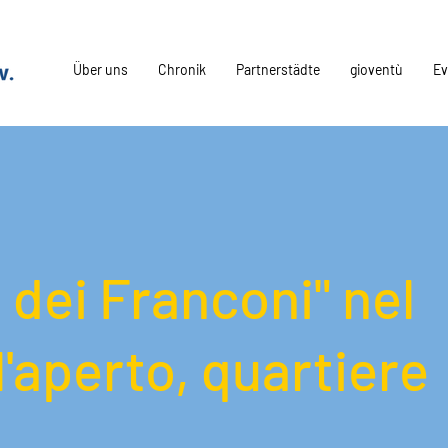
Über uns
Chronik
Partnerstädte
gioventù
Ev
 dei Franconi" nel
'aperto, quartiere