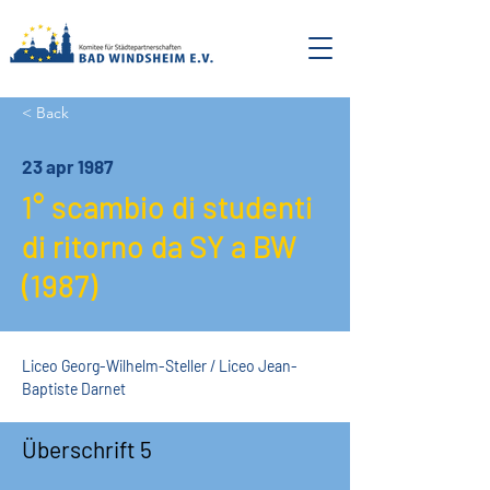
< Back
23 apr 1987
1° scambio di studenti
di ritorno da SY a BW
(1987)
Liceo Georg-Wilhelm-Steller / Liceo Jean-
Baptiste Darnet
Überschrift 5