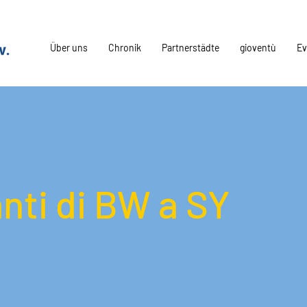
Über uns
Chronik
Partnerstädte
gioventù
Ev
anti di BW a SY