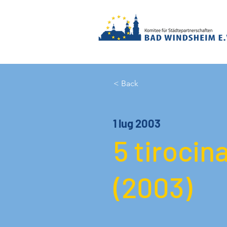
< Back
1 lug 2003
5 tirocin
(2003)