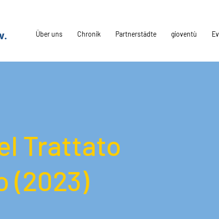
Über uns
Chronik
Partnerstädte
gioventù
Ev
el Trattato
eo (2023)