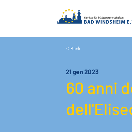
< Back
21 gen 2023
60 anni d
dell'Elis