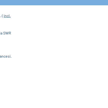
 ( 
incl.
lla SWR 
rancesi.