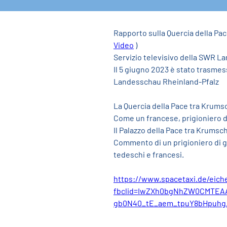
Rapporto sulla Quercia della Pac
Video
 )
Servizio televisivo della SWR 
Il 5 giugno 2023 è stato trasmess
Landesschau Rheinland-Pfalz
La Quercia della Pace tra Krums
Come un francese, prigioniero di
Il Palazzo della Pace tra Krumsc
Commento di un prigioniero di gu
tedeschi e francesi.
https://www.spacetaxi.de/eich
fbclid=IwZXh0bgNhZW0CMTEA
gb0N40_tE_aem_tpuY8bHpuhg