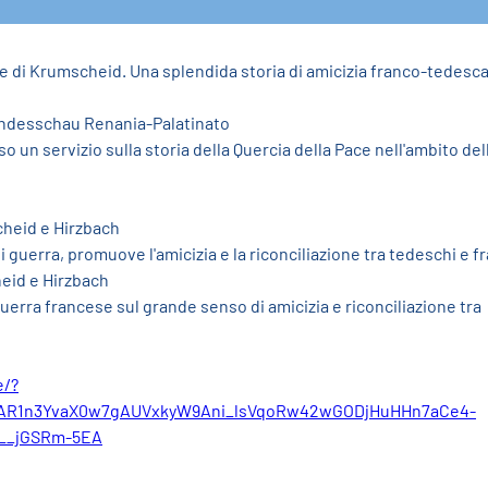
e di Krumscheid. Una splendida storia di amicizia franco-tedesca.
Landesschau Renania-Palatinato
o un servizio sulla storia della Quercia della Pace nell'ambito de
cheid e Hirzbach
 guerra, promuove l'amicizia e la riconciliazione tra tedeschi e f
heid e Hirzbach
erra francese sul grande senso di amicizia e riconciliazione tra 
e/?
AR1n3YvaX0w7gAUVxkyW9Ani_lsVqoRw42wGODjHuHHn7aCe4-
__jGSRm-5EA