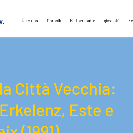
Über uns
Chronik
Partnerstädte
gioventù
Ev
la Città Vecchia:
 Erkelenz, Este e
ix (1991)