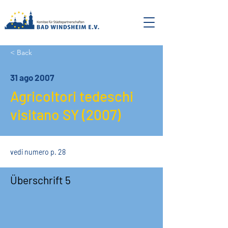
< Back
31 ago 2007
Agricoltori tedeschi
visitano SY (2007)
vedi numero p. 28
Überschrift 5