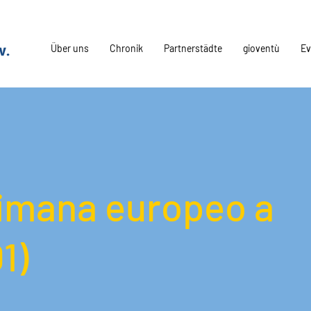
Über uns
Chronik
Partnerstädte
gioventù
Ev
timana europeo a
1)