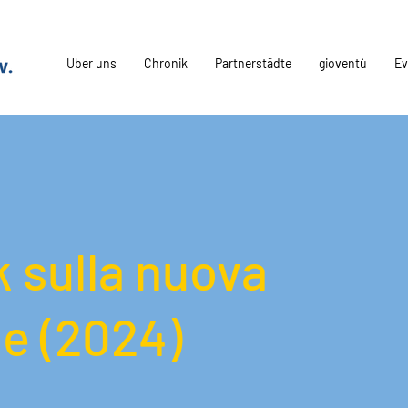
Über uns
Chronik
Partnerstädte
gioventù
Ev
 sulla nuova
e (2024)