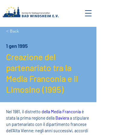
< Back
1 gen 1995
Creazione del
partenariato tra la
Media Franconia e il
Limosino (1995)
Nel 1981, il distretto 
della Media Franconia
 è 
stata la prima regione della 
Baviera
 a stipulare 
un partenariato con il dipartimento francese 
dell'Alta Vienne; negli anni successivi, accordi 