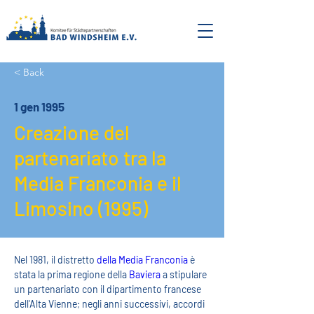
< Back
1 gen 1995
Creazione del
partenariato tra la
Media Franconia e il
Limosino (1995)
Nel 1981, il distretto 
della Media Franconia
 è 
stata la prima regione della 
Baviera
 a stipulare 
un partenariato con il dipartimento francese 
dell'Alta Vienne; negli anni successivi, accordi 