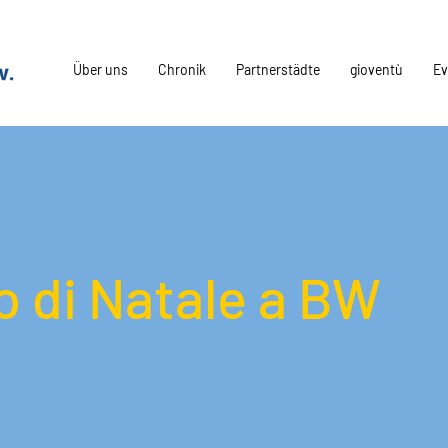
Über uns
Chronik
Partnerstädte
gioventù
Ev
o di Natale a BW