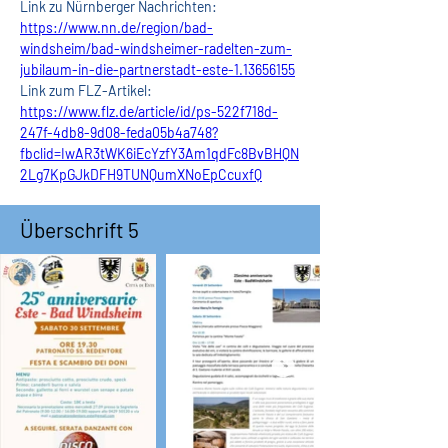
Link zu Nürnberger Nachrichten:
https://www.nn.de/region/bad-
windsheim/bad-windsheimer-radelten-zum-
jubilaum-in-die-partnerstadt-este-1.13656155
Link zum FLZ-Artikel:
https://www.flz.de/article/id/ps-522f718d-
247f-4db8-9d08-feda05b4a748?
fbclid=IwAR3tWK6iEcYzfY3Am1qdFc8BvBHQN
2Lg7KpGJkDFH9TUNQumXNoEpCcuxfQ
Überschrift 5