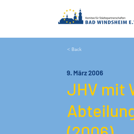
< Back
9. März 2006
JHV mit 
Abteilung
(2006)