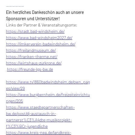
------------
Ein herzliches Dankeschön auch an unsere 
Sponsoren und Unterstützer!
Links der Partner & Veranstaltungsorte:
https://stadt.bad-windsheim.de/
https://www.bad-windsheim2027.de/
https://imkerverein-badwindsheim.de/
https://freilandmuseum.de/
https://franken-therme.net/
https://wirtshaus-zurkrone.de/
https://freunde-lgs-bw.de
https://www.tv1860badwindsheim.de/own_pag
es/view/29
https://www.burgbernheim.de/freizeiteinrichtu
ngen/205
https://www.staedtepartnerschaften-
bw.de/post/dj-austausch-in-
partnerst%C3%A4dte-musikprojekt-
f%C3%BCr-jugendliche
https://www.kreis-nea.de/landkreis-