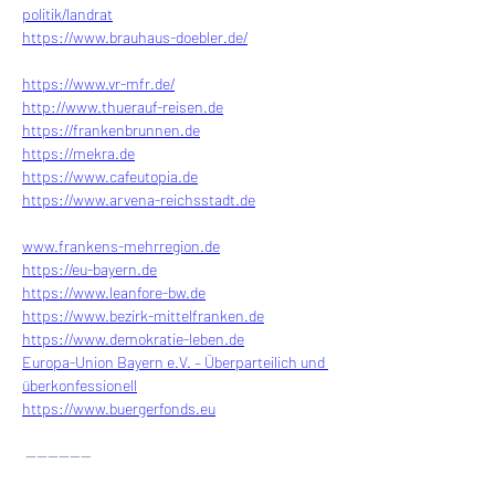
politik/landrat
https://www.brauhaus-doebler.de/
https://www.vr-mfr.de/
http://www.thuerauf-reisen.de
https://frankenbrunnen.de
https://mekra.de
https://www.cafeutopia.de
https://www.arvena-reichsstadt.de
www.frankens-mehrregion.de
https://eu-bayern.de
https://www.leanfore-bw.de
https://www.bezirk-mittelfranken.de
https://www.demokratie-leben.de
Europa-Union Bayern e.V. – Überparteilich und 
überkonfessionell
https://www.buergerfonds.eu
 ------------