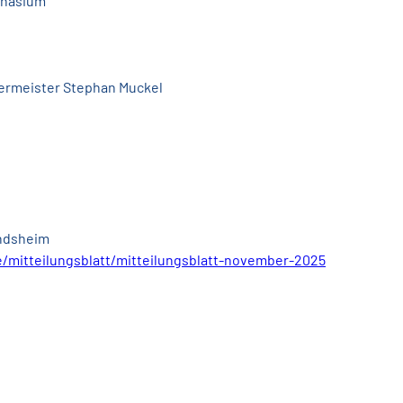
mnasium
germeister Stephan Muckel
indsheim 
e/mitteilungsblatt/mitteilungsblatt-november-2025