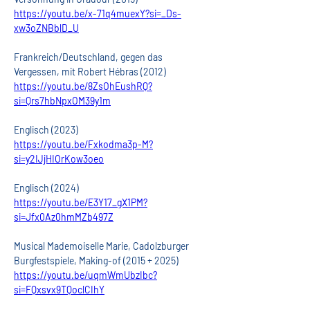
https://youtu.be/x-71q4muexY?si=_Ds-
xw3oZNBblD_U
Frankreich/Deutschland, gegen das 
Vergessen, mit Robert Hébras (2012)
https://youtu.be/8ZsOhEushRQ?
si=Qrs7hbNpxOM39y1m
Englisch (2023)
https://youtu.be/Fxkodma3p-M?
si=y2IJjHIOrKow3oeo
Englisch (2024)
https://youtu.be/E3Y17_gX1PM?
si=Jfx0Az0hmMZb497Z
Musical Mademoiselle Marie, Cadolzburger 
Burgfestspiele, Making-of (2015 + 2025)
https://youtu.be/uqmWmUbzIbc?
si=FQxsvx9TQoclCIhY