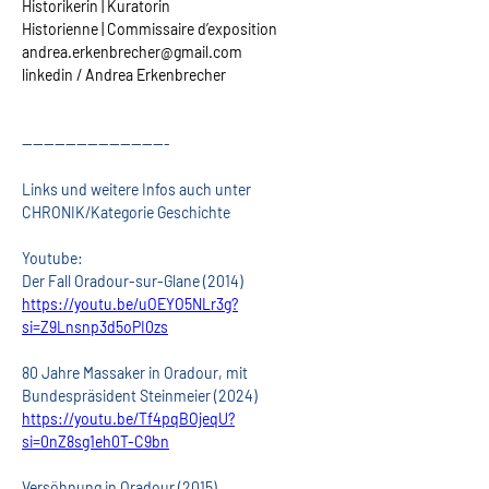
Historikerin | Kuratorin
Historienne | Commissaire d’exposition
andrea.erkenbrecher@gmail.com
linkedin / Andrea Erkenbrecher
---------------------------
Links und weitere Infos auch unter 
CHRONIK/Kategorie Geschichte 
Youtube:
Der Fall Oradour-sur-Glane (2014)
https://youtu.be/uOEYO5NLr3g?
si=Z9Lnsnp3d5oPI0zs
80 Jahre Massaker in Oradour, mit 
Bundespräsident Steinmeier (2024)
https://youtu.be/Tf4pqBOjeqU?
si=0nZ8sg1eh0T-C9bn
Versöhnung in Oradour (2015)