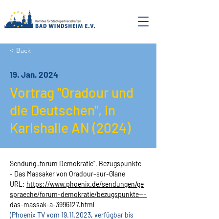
< Back
19. Jan. 2024
Vortrag "Oradour und
die Deutschen", in
Karlshalle AN (2024)
Sendung „forum Demokratie“, Bezugspunkte 
- Das Massaker von Oradour-sur-Glane
URL: 
https://www.phoenix.de/sendungen/ge
spraeche/forum-demokratie/bezugspunkte---
das-massak-a-3996127.html
(Phoenix TV vom 19.11.2023, verfügbar bis 