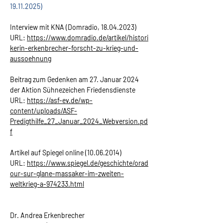
19.11.2025)
Interview mit KNA (Domradio, 18.04.2023)
URL: 
https://www.domradio.de/artikel/histori
kerin-erkenbrecher-forscht-zu-krieg-und-
aussoehnung
Beitrag zum Gedenken am 27. Januar 2024 
der Aktion Sühnezeichen Friedensdienste
URL: 
https://asf-ev.de/wp-
content/uploads/ASF-
Predigthilfe_27_Januar_2024_Webversion.pd
f
Artikel auf Spiegel online (10.06.2014)
URL: 
https://www.spiegel.de/geschichte/orad
our-sur-glane-massaker-im-zweiten-
weltkrieg-a-974233.html
Dr. Andrea Erkenbrecher