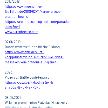
2017/2018:
https://www.muenchner-
feuilleton.de/2018/02/11/karen-breece-
oradour-hochx/
https://karenbreece.blogspot.com/p/oradour
.html?m=1
www.karenbreece.com
07.06.2019:
Bundeszentrale für politische Bildung 
https://www.bpb.de/kurz-
knapp/hintergrund-aktuell/292407/das-
massaker-von-oradour-sur-glane/
2023:
Video von Battle Guide (englisch)
https://youtu.be/Fxkodma3p-M?
si=vQQZM9FCkHERR0Ft
08.05.2025:
Welchen prominenten Platz das Massaker von 
#Oradour
 heute in der deutschen 