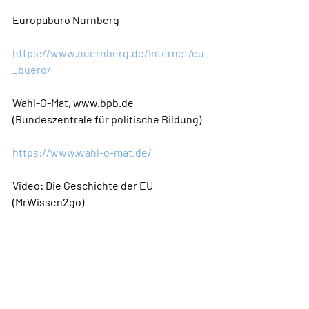
Europabüro Nürnberg
https://www.nuernberg.de/internet/eu
_buero/
Wahl-O-Mat, www.bpb.de 
(Bundeszentrale für politische Bildung)
https://www.wahl-o-mat.de/
Video: Die Geschichte der EU 
(MrWissen2go)
https://youtu.be/x-HUsTQMQeo?
si=muBqvKf6SMpInUaE