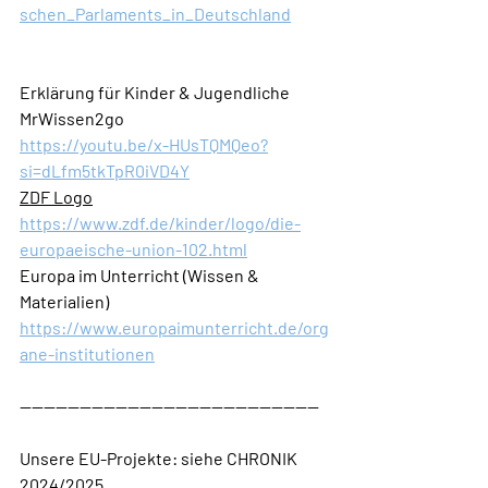
schen_Parlaments_in_Deutschland
Erklärung für Kinder & Jugendliche 
MrWissen2go 
https://youtu.be/x-HUsTQMQeo?
si=dLfm5tkTpR0iVD4Y
ZDF Logo
https://www.zdf.de/kinder/logo/die-
europaeische-union-102.html
Europa im Unterricht (Wissen & 
Materialien)
https://www.europaimunterricht.de/org
ane-institutionen
--------------------------------------------------
Unsere
EU-Projekte
: siehe CHRONIK 
2024/2025