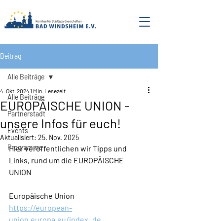
Beitrag
Alle Beiträge
4. Okt. 2024
1 Min. Lesezeit
Alle Beiträge
EUROPÄISCHE UNION -
Partnerstadt
unsere Infos für euch!
Events
Aktualisiert:
25. Nov. 2025
Programme
Hier veröffentlichen wir Tipps und 
Links, rund um die EUROPÄISCHE 
UNION 
Europäische Union
https://european-
union.europa.eu/index_de