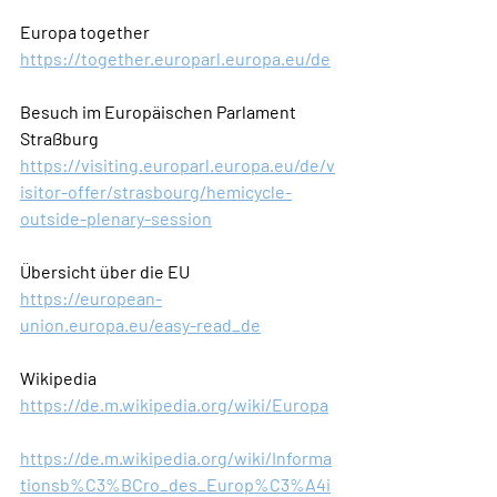
Europa together
https://together.europarl.europa.eu/de
Besuch im Europäischen Parlament 
Straßburg 
https://visiting.europarl.europa.eu/de/v
isitor-offer/strasbourg/hemicycle-
outside-plenary-session
Übersicht über die EU
https://european-
union.europa.eu/easy-read_de
Wikipedia 
https://de.m.wikipedia.org/wiki/Europa
https://de.m.wikipedia.org/wiki/Informa
tionsb%C3%BCro_des_Europ%C3%A4i