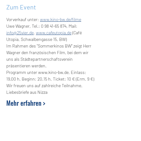
Zum Event
Vorverkauf unter: 
www.kino-bw.de/filme
Uwe Wagner, Tel.: 0 98 41-65 874, Mail: 
info@25vier.de
, 
www.cafeutopia.de
 (Café 
Utopia, Schwalbengasse 15, BW)
Im Rahmen des "Sommerkinos BW" zeigt Herr 
Wagner den französischen Film, bei dem wir 
uns als Städtepartnerschaftsverein 
präsentieren werden.
Programm unter www.kino-bw.de, Einlass: 
19.00 h, Beginn: 20.15 h, Ticket: 10 € (Erm. 9 €)
Wir freuen uns auf zahlreiche Teilnahme.
Liebesbriefe aus Nizza 
Mehr erfahren >
Event teilen