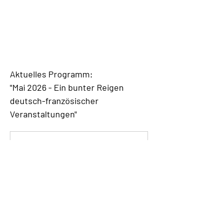
Aktuelles Programm:
"Mai 2026 - Ein bunter Reigen 
deutsch-französischer 
Veranstaltungen"
ProgrammV526_040826_
.pdf
Download PDF • 681KB
(hier PDF-Datei öffnen)
------------
Links der Partner & Veranstaltungsorte: