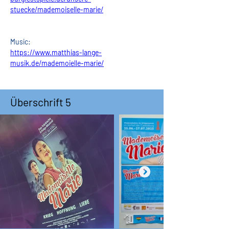
stuecke/mademoiselle-marie/
Music:
https://www.matthias-lange-
musik.de/mademoielle-marie/
Überschrift 5