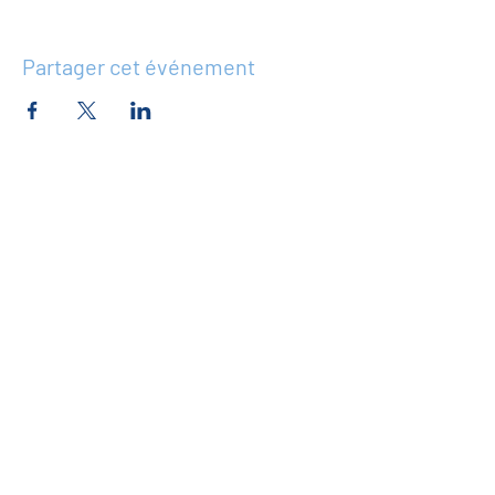
Partager cet événement
Nous avons tellement de choses
passionnantes prévues, soyez le
premier informé !
Pour vous abonner à la newsletter
devenir membre