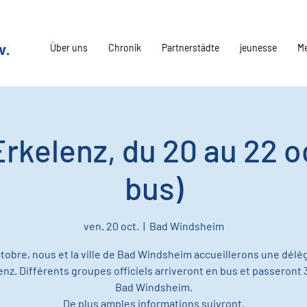
Über uns
Chronik
Partnerstädte
jeunesse
M
Erkelenz, du 20 au 22 o
bus)
ven. 20 oct.
  |  
Bad Windsheim
tobre, nous et la ville de Bad Windsheim accueillerons une délé
enz. Différents groupes officiels arriveront en bus et passeront 3
Bad Windsheim.
De plus amples informations suivront.