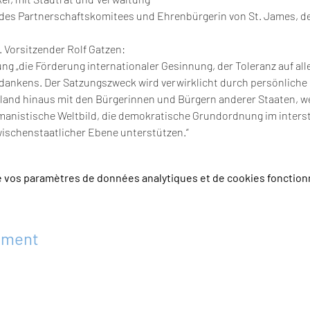
 des Partnerschaftskomitees und Ehrenbürgerin von St. James, de
1. Vorsitzender Rolf Gatzen:
zung „die Förderung internationaler Gesinnung, der Toleranz auf al
ankens. Der Satzungszweck wird verwirklicht durch persönliche 
and hinaus mit den Bürgerinnen und Bürgern anderer Staaten, welc
manistische Weltbild, die demokratische Grundordnung im interst
wischenstaatlicher Ebene unterstützen.“
e vos paramètres de données analytiques et de cookies fonction
ement