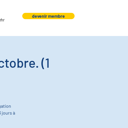
devenir membre
ehr
ctobre. (1
gation
 jours à