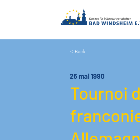
< Back
26 mai 1990
Tournoi d
franconi
Allemagn