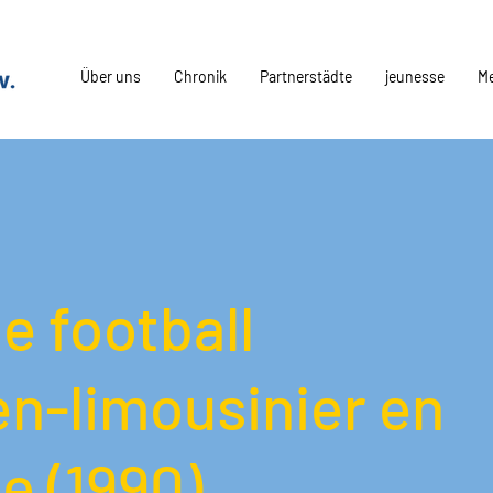
Über uns
Chronik
Partnerstädte
jeunesse
M
e football
en-limousinier en
e (1990)