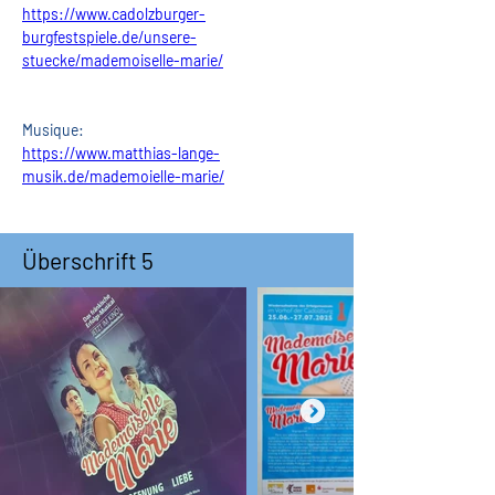
https://www.cadolzburger-
burgfestspiele.de/unsere-
stuecke/mademoiselle-marie/
Musique:
https://www.matthias-lange-
musik.de/mademoielle-marie/
Überschrift 5