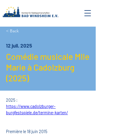
< Back
12 juil. 2025
Comédie musicale Mlle
Marie à Cadolzburg
(2025)
2025 :
https://www.cadolzburger-
burgfestspiele.de/termine-karten/
Première le 18 juin 2015