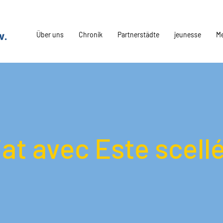
Über uns
Chronik
Partnerstädte
jeunesse
M
at avec Este scell